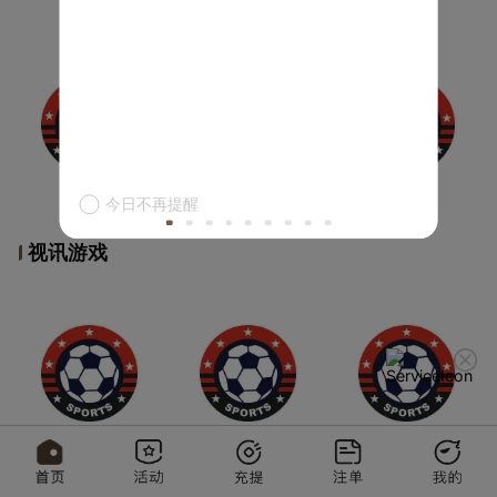
今日不再提醒
视讯游戏