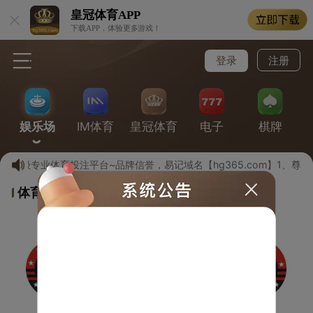
皇冠体育
APP
下载APP，体验更多游戏！
登录
注册
娱乐场
IM体育
皇冠体育
电子
棋牌
球顶级专业体育投注平台~品牌信誉，易记域名【hg365.com】1、
体育游戏